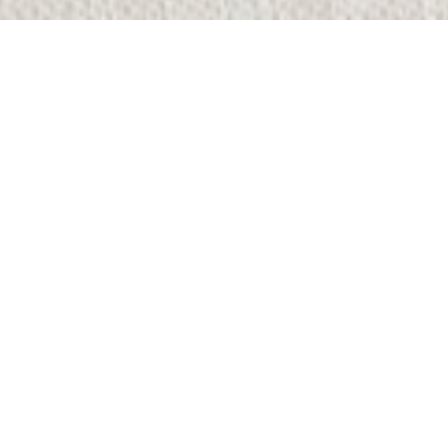
情報も、人も、地域も。
おおつちのあそび様 / 大槌町の観光プロモーション制作
デザインを、表現だけで終わらせな
い。
宮城県白石市 / 白石城を舞台としたインバウンド向けプレミアムコンテンツの情報発信基盤を構築
私たちは、Webサイトや動画、パンフレットなど
のデザイン制作を軸に、企画設計やコンテンツ開
淑徳大学様 / 2024年度 東京都観光人材育成講座に登壇｜実践事例の共有とWeb・動画編集を実施
発、プロモーションの実行までを一体的に行うデザ
イン制作会社です。
岩手県大船渡市・住田町 / 令和6年度 台湾プロモーション
日々のちょっとした困りごとから、少し特別な取り
組みまで。