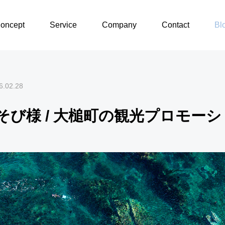
おおつちのあそび様 / 大槌町の観光プロモーション制作
oncept
Service
Company
Contact
Bl
6.02.28
そび様 / 大槌町の観光プロモー