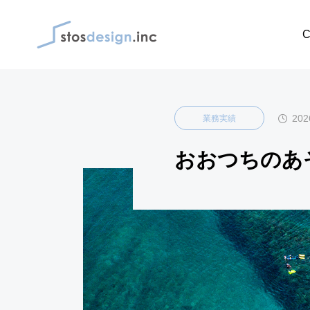
ブログ
業務実績
C
202
業務実績
おおつちのあ