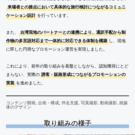
来場者との接点において具体的な旅行検討につながるコミュニ
ケーション設計
を行っています。
また、
台湾現地のパートナーとの連携により、通訳手配から制
作物の多言語対応まで一体的に対応できる体制を構築
し、現地
に即した円滑なプロモーション運営を実現しました。
これにより、前年の取り組みを基盤としながら、認知獲得にとど
まらない、実際の
誘客・販路形成につながるプロモーションの
実装
を進めました。
コンテンツ開発
, 
企画・構成
, 
伴走支援
, 
写真撮影
, 
動画撮影
, 
紙媒
体のデザイン
取り組みの様子