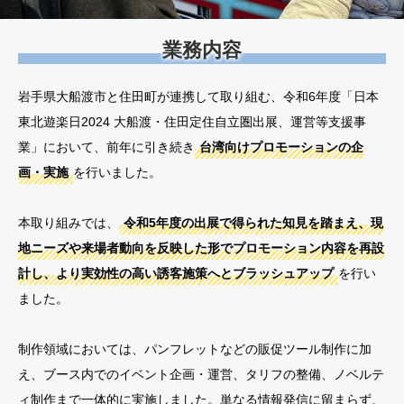
業務内容
岩手県大船渡市と住田町が連携して取り組む、令和6年度「日本
東北遊楽日2024 大船渡・住田定住自立圏出展、運営等支援事
業」において、前年に引き続き
台湾向けプロモーションの企
画・実施
を行いました。
本取り組みでは、
令和5年度の出展で得られた知見を踏まえ、現
地ニーズや来場者動向を反映した形でプロモーション内容を再設
計し、より実効性の高い誘客施策へとブラッシュアップ
を行い
ました。
制作領域においては、パンフレットなどの販促ツール制作に加
え、ブース内でのイベント企画・運営、タリフの整備、ノベルテ
ィ制作まで一体的に実施しました。単なる情報発信に留まらず、