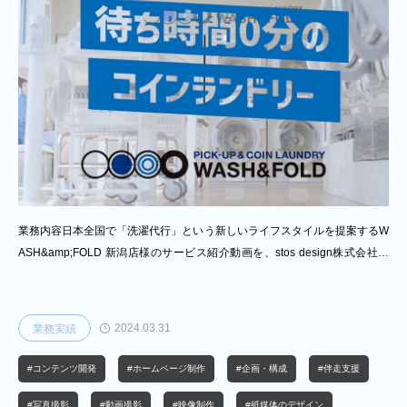
業務内容日本全国で「洗濯代行」という新しいライフスタイルを提案するW
ASH&amp;FOLD 新潟店様のサービス紹介動画を、stos design株式会社に
て制作いたしました。この映像は、店頭のデジタルサイネージで使用するこ
とを想定し、通行中の方（車・人）にも視覚的に伝わりやすい構成・デザイ
ンを意識しています。また、SNSでの発信用に、同様の構成で縦型に最適
2024.03.31
業務実績
化させた編集を行なった縦型動画も同時に納品させていただきました。企画
段階では、初めて「洗濯代行」に触れる方にもサービスの流れやメリットが
#コンテンツ開発
#ホームページ制作
#企画・構成
#伴走支援
直感的に伝わるよう、短時間で要点を押さえたシナリオを設計。構成では、
洗濯物の受
#写真撮影
#動画撮影
#映像制作
#紙媒体のデザイン