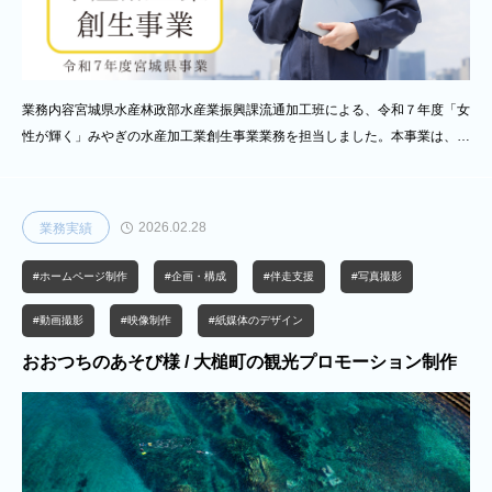
業務内容宮城県水産林政部水産業振興課流通加工班による、令和７年度「女
性が輝く」みやぎの水産加工業創生事業業務を担当しました。本事業は、水
産加工業における女性の活躍推進を目的に、企業ごとの課題整理から改善提
案までを行うとともに、専門家の知見を活用した伴走支援を実施したもので
す。当社は、企画設計から実施までの全工程を一貫して担い、事業全体の推
2026.02.28
業務実績
進を行いました。具体的には、事業者へのヒアリングや現状分析を通じて課
題を可視化し、組織体制や人材育成に関する改善提案を実施しています。あ
#ホームページ制作
#企画・構成
#伴走支援
#写真撮影
わせて、事業周知を目的としたパンフレット制作、事業のブランド化を図る
WEBサイトの構築、支援の様子
#動画撮影
#映像制作
#紙媒体のデザイン
おおつちのあそび様 / 大槌町の観光プロモーション制作