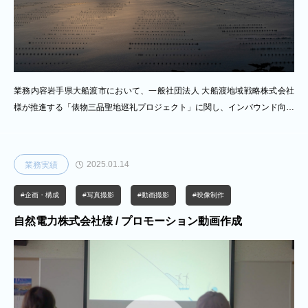
業務内容岩手県大船渡市において、一般社団法人 大船渡地域戦略株式会社
様が推進する「俵物三品聖地巡礼プロジェクト」に関し、インバウンド向け
観光プロモーションとして、多言語対応ランディングページの制作、観光プ
ロモーション動画の制作、パンフレットの企画・制作を一体的に実施しまし
た。本事業は、三陸地域が誇る俵物三品（アワビ・フカヒレ・ナマコ）を軸
2025.01.14
業務実績
とした食文化ツーリズムの推進を目的とした取り組みであり、訪日外国人旅
行者に向けて、その歴史的背景や地域ならではの体験価値を分かりやすく伝
#企画・構成
#写真撮影
#動画撮影
#映像制作
える情報発信が求められるプロジェクトです。当社では、インバウンド観光
自然電力株式会社様 / プロモーション動画作成
に対応した多言語Web制作を中