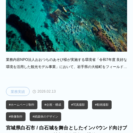
業務内容NPO法人おおつちのあそび様が実施する環境省「令和7年度 良好な
環境を活用した観光モデル事業」において、岩手県の大槌町をフィールドと
した藻場再生をはじめとする環境保全・活用型の取り組みについて、プロモ
ーション動画およびホームページの制作を行いました。本取り組みでは、単
なる制作に留まらず、コンセプト設計からプロモーション戦略の構築、情報
2026.02.13
業務実績
発信設計まで一体的に整理し、事業の実行フェーズまでを含めた包括的な伴
走支援を行っています。プロモーション制作では、「理解」から「参加」へ
#ホームページ制作
#企画・構成
#写真撮影
#動画撮影
と行動を促す設計を重視しました。地域で活躍する事業者や関係者の皆様と
ともに検討を重ね、体験コンテンツを
#映像制作
#紙媒体のデザイン
宮城県白石市 / 白石城を舞台としたインバウンド向けプ