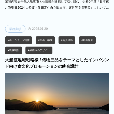
業務内容岩手県大船渡市と住田町が連携して取り組む、令和6年度「日本東
北遊楽日2024 大船渡・住田定住自立圏出展、運営等支援事業」において、
前年に引き続き台湾向けプロモーションの企画・実施を行いました。本取り
組みでは、令和5年度の出展で得られた知見を踏まえ、現地ニーズや来場者
動向を反映した形でプロモーション内容を再設計し、より実効性の高い誘客
2025.01.20
業務実績
施策へとブラッシュアップを行いました。制作領域においては、パンフレッ
トなどの販促ツール制作に加え、ブース内でのイベント企画・運営、タリフ
#ホームページ制作
#企画・構成
#写真撮影
#動画撮影
の整備、ノベルティ制作まで一体的に実施しました。単なる情報発信に留ま
らず、来場者との接点におい
#映像制作
#紙媒体のデザイン
大船渡地域戦略様 / 俵物三品をテーマとしたインバウン
ド向け食文化プロモーションの統合設計