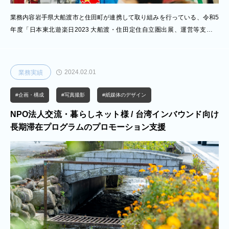
業務内容岩手県大船渡市と住田町が連携して取り組みを行っている、令和5
年度「⽇本東北遊楽⽇2023 ⼤船渡・住⽥定住⾃⽴圏出展、運営等⽀援事
業」に携わり、台湾向けプロモーションの企画・実施を行いました。本取り
組みは、令和3〜4年度に実施した外国人観光客受入環境整備事業を起点と
し、地域の受入体制の整備から一歩進め、実際の誘客・販路開拓へと展開し
2024.02.01
業務実績
たものです。現地市場の特性を踏まえたプロモーション戦略の設計から、旅
行博への出展、現地でのセールス活動まで、企画から実施に至る全工程を一
#企画・構成
#写真撮影
#紙媒体のデザイン
体的に担いました。また、地域事業者と連携しながら、訴求内容の整理や商
NPO法人交流・暮らしネット様 / 台湾インバウンド向け
品化の支援を行い、現地ニーズ
長期滞在プログラムのプロモーション支援