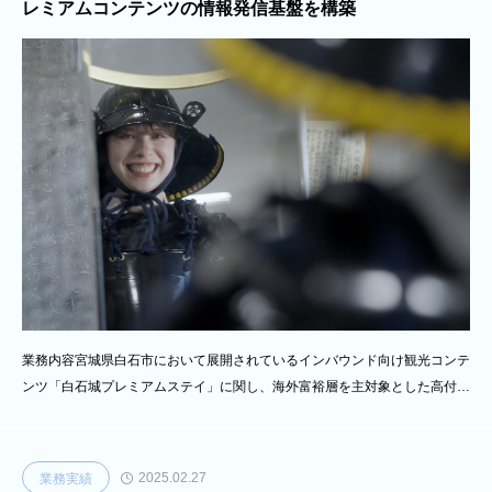
レミアムコンテンツの情報発信基盤を構築
業務内容宮城県白石市において展開されているインバウンド向け観光コンテ
ンツ「白石城プレミアムステイ」に関し、海外富裕層を主対象とした高付加
価値な観光体験の訴求を目的に、多言語対応ホームページの制作、観光プロ
モーション動画の制作、パンフレットの企画・制作を一体的に実施しまし
た。本事業は、歴史資源である白石城を活用したプレミアムな滞在型観光コ
2025.02.27
業務実績
ンテンツであり、訪日外国人旅行者（インバウンド）に向けて、その魅力を