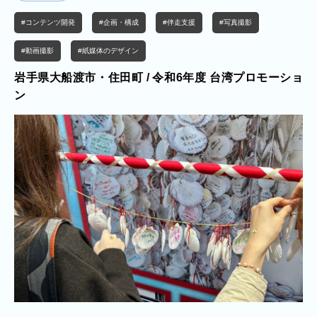
的確に伝える情報発信設計が求められるプロジェクトです。当社では、単な
#コンテンツ開発
#企画・構成
#伴走支援
#写真撮影
るWeb制作・動画制作・紙媒体制作にとどまらず、ターゲット設定および
コンセプト設計を起点とした統合的
#動画撮影
#紙媒体のデザイン
岩手県大船渡市・住田町 / 令和6年度 台湾プロモーショ
ン