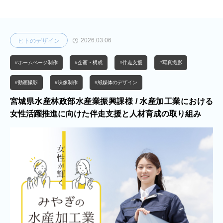
2026.03.06
ヒトのデザイン
#ホームページ制作
#企画・構成
#伴走支援
#写真撮影
#動画撮影
#映像制作
#紙媒体のデザイン
宮城県水産林政部水産業振興課様 / 水産加工業における
女性活躍推進に向けた伴走支援と人材育成の取り組み