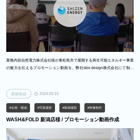
業務内容自然電力株式会社様が東松島市で展開する再生可能エネルギー事業
の魅力を伝えるプロモーション動画を、弊社stos design株式会社にて制作
いたしました。この映像は、企画段階から綿密なヒアリングを行い、自然電
力様の理念や地域との関わりが視聴者に伝わる構成を目指した内容となって
おります。企画・構成では、再エネの技術的側面だけでなく、地域と協働す
2024.09.10
業務実績
る姿勢や人の想いにも焦点を当て、ストーリー性のあるシナリオを設計。動
画撮影では、施設や自然環境を捉えた臨場感ある映像に加え、地元住民や社
#企画・構成
#写真撮影
#動画撮影
#映像制作
員へのインタビューを通じて、事業に関わる多くの人々のリアルな声を記録
WASH&FOLD 新潟店様 / プロモーション動画作成
しました。さらに、ド