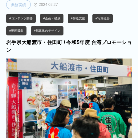
略、情報発信設計までを一体的に整理し、事業として機能する導線設計を含
2024.02.27
業務実績
めた伴走支援を行いました。滝観洞は国内最大級の洞窟内滝を有する希少な
観光資源である一方、認知度が低く、周辺観光地と比較して情報発信や魅力
#コンテンツ開発
#企画・構成
#伴走支援
#写真撮影
訴求が十分に行われていないという課題がありました。また、施設のリニュ
ーアルを契機として、従来の鍾乳洞体験に
#動画撮影
#紙媒体のデザイン
岩手県大船渡市・住田町 / 令和5年度 台湾プロモーショ
ン